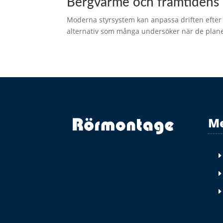
Bergvärme och framtidens 
Moderna styrsystem kan anpassa driften efter
alternativ som många undersöker när de plane
M