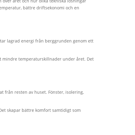
 över året och hur olika tekniska lösningar
emperatur, bättre driftsekonomi och en
tar lagrad energi från berggrunden genom ett
t mindre temperaturskillnader under året. Det
t från resten av huset. Fönster, isolering,
Det skapar bättre komfort samtidigt som