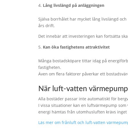
Lång livslängd på anläggningen
Själva borrhålet har mycket lång livslängd oc
års drift.
Det innebär att investeringen kan fortsätta ska
Kan öka fastighetens attraktivitet
Många bostadsköpare tittar idag på energiförbru
fastigheten.
Även om flera faktorer påverkar ett bostadsvärd
När luft-vatten värmepump B
Alla bostäder passar inte automatiskt för berg
I vissa situationer kan en luftvärmepump som 
energi hämtas från utomhusluften krävs inget b
Läs mer om frånluft och luft-vatten värmepum