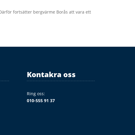
rför fortsätter bergvärme Borås att vara ett
Kontakra oss
Ring oss:
010-555 91 37