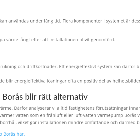
h kan användas under lång tid. Flera komponenter i systemet är d
pa värde långt efter att installationen blivit genomförd.
kning och driftkostnader. Ett energieffektivt system kan därför bidr
e blir energieffektiva lösningar ofta en positiv del av helhetsbilde
orås blir rätt alternativ
värme. Därför analyserar vi alltid fastighetens förutsättningar inn
värmer vatten som en frånluft eller luft-vatten värmepump Borås va
orrhål, vilket gör installationen mindre omfattande och därmed bi
p Borås här.