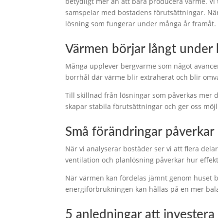
betydligt mer än att bara producera värme. Vi 
samspelar med bostadens förutsättningar. När
lösning som fungerar under många år framåt.
Värmen börjar långt under
Många upplever bergvärme som något avancera
borrhål där värme blir extraherat och blir om
Till skillnad från lösningar som påverkas me
skapar stabila förutsättningar och ger oss möj
Små förändringar påverkar 
När vi analyserar bostäder ser vi att flera del
ventilation och planlösning påverkar hur effe
När värmen kan fördelas jämnt genom huset be
energiförbrukningen kan hållas på en mer bal
5 anledningar att invester