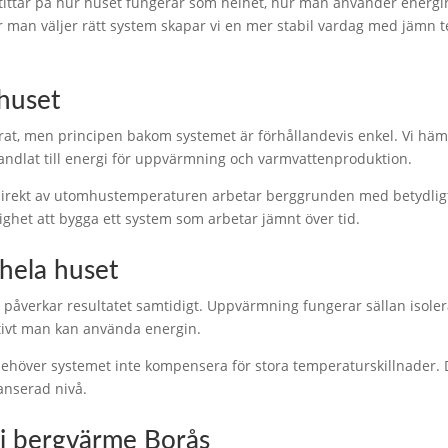
tittar på hur huset fungerar som helhet, hur man använder energin
 man väljer rätt system skapar vi en mer stabil vardag med jämn t
 huset
t, men principen bakom systemet är förhållandevis enkel. Vi häm
vandlat till energi för uppvärmning och varmvattenproduktion.
r direkt av utomhustemperaturen arbetar berggrunden med betydlig
lighet att bygga ett system som arbetar jämnt över tid.
hela huset
ar påverkar resultatet samtidigt. Uppvärmning fungerar sällan isolera
ktivt man kan använda energin.
höver systemet inte kompensera för stora temperaturskillnader. 
anserad nivå.
a i bergvärme Borås