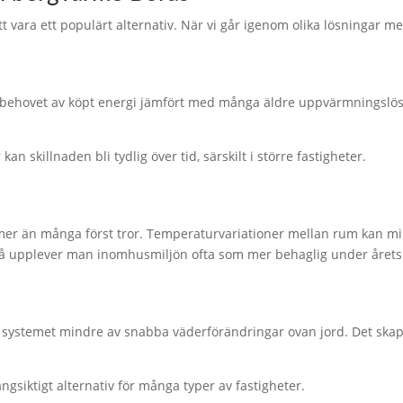
tt vara ett populärt alternativ. När vi går igenom olika lösningar 
ehovet av köpt energi jämfört med många äldre uppvärmningslösn
skillnaden bli tydlig över tid, särskilt i större fastigheter.
mer än många först tror. Temperaturvariationer mellan rum kan min
å upplever man inomhusmiljön ofta som mer behaglig under årets 
systemet mindre av snabba väderförändringar ovan jord. Det skap
ngsiktigt alternativ för många typer av fastigheter.