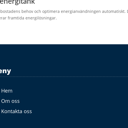
energitänk
 bostadens behov och optimera energianvändningen automatiskt. Dä
rar framtida energilösningar.
eny
Hem
Om oss
Kontakta oss