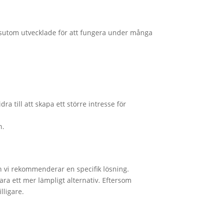
essutom utvecklade för att fungera under många
a till att skapa ett större intresse för
n.
an vi rekommenderar en specifik lösning.
ra ett mer lämpligt alternativ. Eftersom
lligare.